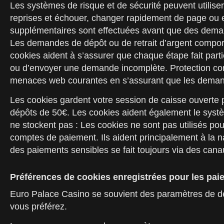
Les systèmes de risque et de sécurité peuvent utilis
reprises et échouer, changer rapidement de page ou e
supplémentaires sont effectuées avant que des deman
Les demandes de dépôt ou de retrait d’argent compor
cookies aident à s’assurer que chaque étape fait part
ou d’envoyer une demande incomplète. Protection cont
menaces web courantes en s’assurant que les demandes
Les cookies gardent votre session de caisse ouverte p
dépôts de 50€. Les cookies aident également le syst
ne stockent pas : Les cookies ne sont pas utilisés po
comptes de paiement. Ils aident principalement à la na
des paiements sensibles se fait toujours via des cana
Préférences de cookies enregistrées pour les paie
Euro Palace Casino se souvient des paramètres de dev
vous préférez.