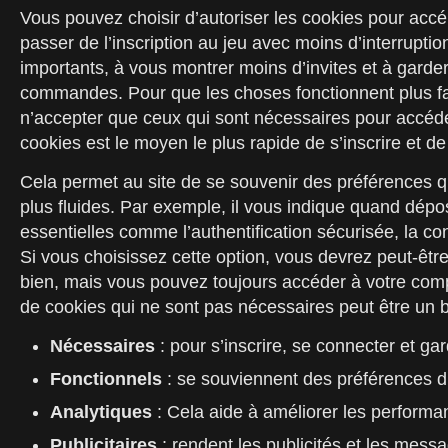
Vous pouvez choisir d’autoriser les cookies pour accé
passer de l’inscription au jeu avec moins d’interrupt
importants, à vous montrer moins d’invites et à garde
commandes. Pour que les choses fonctionnent plus fac
n’accepter que ceux qui sont nécessaires pour accéder
cookies est le moyen le plus rapide de s’inscrire et de
Cela permet au site de se souvenir des préférences qui
plus fluides. Par exemple, il vous indique quand dépo
essentielles comme l’authentification sécurisée, la co
Si vous choisissez cette option, vous devrez peut-être
bien, mais vous pouvez toujours accéder à votre compt
de cookies qui ne sont pas nécessaires peut être un 
Nécessaires
: pour s’inscrire, se connecter et ga
Fonctionnels
: se souviennent des préférences du 
Analytiques
: Cela aide à améliorer les performan
Publicitaires
: rendent les publicités et les messa