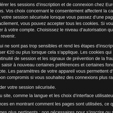
lérer les sessions d’inscription et de connexion chez E
ions. Vos choix concernant le consentement affectent la c
r votre session sécurisée lorsque vous passez d’une page
ilement, vous pouvez accepter tous les cookies. Si vou
 à votre compte. Choisissez le niveau d’autorisation qui
 revenir.
 ne sont pas trop sensibles et rend les étapes d’inscrip
ser €20 ou plus lorsque cela s’applique. Les cookies qui
ntinuité de session et les signaux de prévention de la fr
 saisir à nouveau certaines préférences et certaines fonc
e. Les paramètres de votre appareil vous permettent d’af
bon compromis si vous souhaitez des connexions plus ra
rder votre session sécurisée.
site, comme la langue et les choix d’interface utilisateu
ces en montrant comment les pages sont utilisées, ce qui
ges plus pertinents ; non nécessaires pour s’inscrire ou 