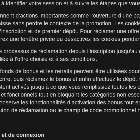
dentifier votre session et à suivre les étapes que vous 
ennent d’actions importantes comme l’ouverture d’une pag
caisse sans perdre le contexte de la promotion. Les cook
nscription et de premier dépôt. Pour réclamer une offre
rez une fenêtre privée ou désactivez les cookies pendan
le processus de réclamation depuis l’inscription jusqu’au 
iée à l’offre choisie et à ses conditions.
fonds de bonus et les retraits peuvent être utilisées pou
ire, puis réclamez le bonus et enfin effectuez le dépôt r
tent activés jusqu’à ce que vous remplissiez toutes les c
et fonctionnels tout en bloquant les catégories non esse
 conserve les fonctionnalités d’activation des bonus tout 
uton de réclamation ou le champ de code promotionnel ne
n et de connexion