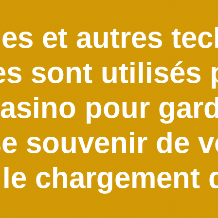
es et autres te
es sont utilisés
asino pour garde
se souvenir de v
 le chargement