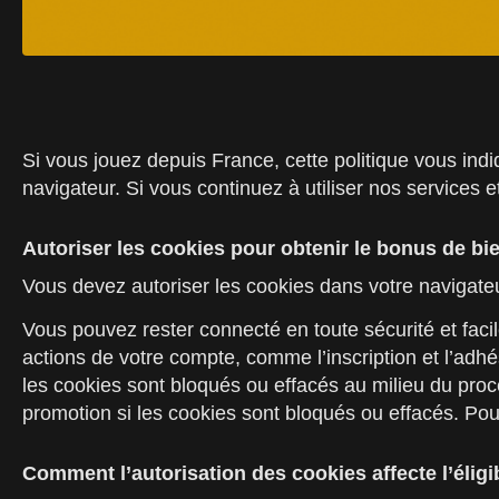
Si vous jouez depuis France, cette politique vous indi
navigateur. Si vous continuez à utiliser nos services 
Autoriser les cookies pour obtenir le bonus de bi
Vous devez autoriser les cookies dans votre navigateu
Vous pouvez rester connecté en toute sécurité et facile
actions de votre compte, comme l’inscription et l’adh
les cookies sont bloqués ou effacés au milieu du proce
promotion si les cookies sont bloqués ou effacés. Pou
Comment l’autorisation des cookies affecte l’éligi