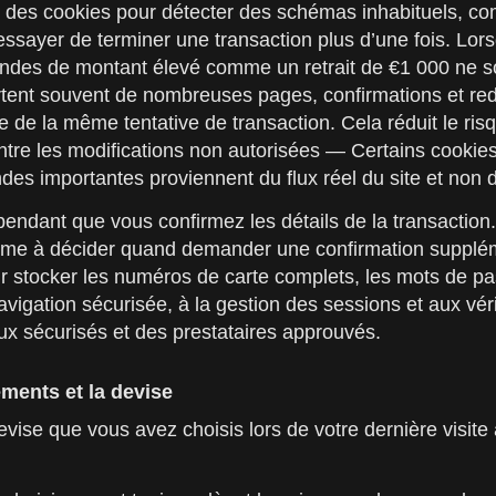
er des cookies pour détecter des schémas inhabituels, c
ssayer de terminer une transaction plus d’une fois. Lors
des de montant élevé comme un retrait de €1 000 ne soi
tent souvent de nombreuses pages, confirmations et redi
ie de la même tentative de transaction. Cela réduit le ri
re les modifications non autorisées — Certains cookies 
 importantes proviennent du flux réel du site et non d
endant que vous confirmez les détails de la transaction. 
ème à décider quand demander une confirmation suppléme
ur stocker les numéros de carte complets, les mots de pa
vigation sécurisée, à la gestion des sessions et aux véri
ux sécurisés et des prestataires approuvés.
ments et la devise
ise que vous avez choisis lors de votre dernière visite 