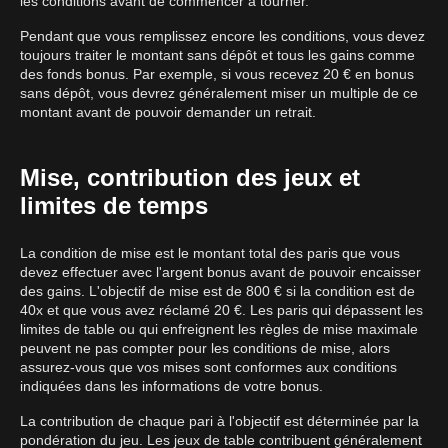
les conditions avant de commencer à tourner.
Pendant que vous remplissez encore les conditions, vous devez
toujours traiter le montant sans dépôt et tous les gains comme
des fonds bonus. Par exemple, si vous recevez 20 € en bonus
sans dépôt, vous devrez généralement miser un multiple de ce
montant avant de pouvoir demander un retrait.
Mise, contribution des jeux et
limites de temps
La condition de mise est le montant total des paris que vous
devez effectuer avec l'argent bonus avant de pouvoir encaisser
des gains. L'objectif de mise est de 800 € si la condition est de
40x et que vous avez réclamé 20 €. Les paris qui dépassent les
limites de table ou qui enfreignent les règles de mise maximale
peuvent ne pas compter pour les conditions de mise, alors
assurez-vous que vos mises sont conformes aux conditions
indiquées dans les informations de votre bonus.
La contribution de chaque pari à l'objectif est déterminée par la
pondération du jeu. Les jeux de table contribuent généralement