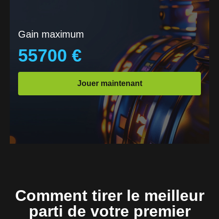
Gain maximum
55700 €
Jouer maintenant
Comment tirer le meilleur
parti de votre premier