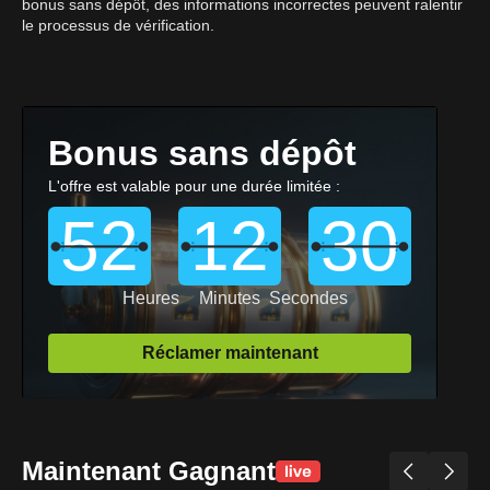
bonus sans dépôt, des informations incorrectes peuvent ralentir
le processus de vérification.
Bonus sans dépôt
L'offre est valable pour une durée limitée :
52
12
28
Heures
Minutes
Secondes
Réclamer maintenant
Maintenant Gagnant