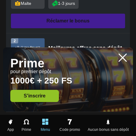
Malte
1-3 jours
Réclamer le bonus
2
Meilleures offres sans dépôt
Prime
4.7
/5
pour premier dépôt
1000€ + 250 FS
Curacao
Instantané
S'inscrire
Obtenir des tours gratuits
Options de dépôt et de
App
Prime
Menu
Code promo
Aucun bonus sans dépôt