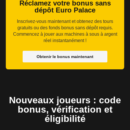
Réclamez votre bonus sans
dépôt Euro Palace
Inscrivez-vous maintenant et obtenez des tours
gratuits ou des fonds bonus sans dépôt requis.
Commencez à jouer aux machines à sous à argent
réel instantanément !
Obtenir le bonus maintenant
Nouveaux joueurs : code
bonus, vérification et
éligibilité