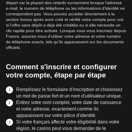
départ car la plupart des retards surviennent lorsque l'adresse
e-mail, le numéro de téléphone ou les informations d'identité ne
correspondent pas. Vous pouvez accéder directement à la
section bonus après avoir créé et vérifié votre compte pour voir
si l'offre sans dépôt a déjà été créditée ou si elle nécessite un
clic rapide pour être activée. Lorsque vous vous inscrivez depuis
France, assurez-vous d'utiliser votre adresse et votre numéro
de téléphone exacts, tels qu'ils apparaissent sur les documents
officiels.
Comment s'inscrire et configurer
votre compte, étape par étape
Remplissez le formulaire d'inscription et choisissez
un mot de passe fort et un nom d'utilisateur unique.
Entrez votre nom complet, votre date de naissance
et votre adresse, exactement comme ils
apparaissent sur votre pièce d'identité.
Si votre français affecte votre éligibilité dans votre
région, le casino peut vous demander de le