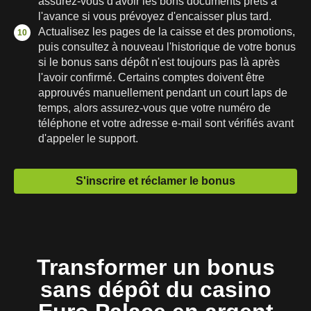
assurez-vous d'avoir les bons documents prêts à
l'avance si vous prévoyez d'encaisser plus tard.
Actualisez les pages de la caisse et des promotions,
puis consultez à nouveau l'historique de votre bonus
si le bonus sans dépôt n'est toujours pas là après
l'avoir confirmé. Certains comptes doivent être
approuvés manuellement pendant un court laps de
temps, alors assurez-vous que votre numéro de
téléphone et votre adresse e-mail sont vérifiés avant
d'appeler le support.
S'inscrire et réclamer le bonus
Transformer un bonus
sans dépôt du casino