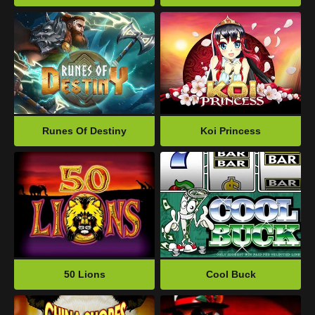
Types de jeux qui fonctionnent généralement le mieux
Comment tirer le meilleur parti de votre premier dépôt
Comment tirer le meilleur parti de votre premier bonus
de dépôt
Options de dépôt et de retrait au casino Euro Palace
Processus de retrait pour les gains du bonus sans
dépôt
Runes Of Destiny
Koi Princess
50 Lions
Cool Buck