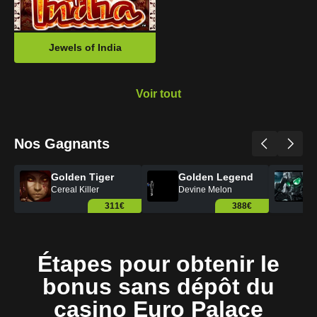
Jewels of India
Voir tout
Nos Gagnants
Golden Tiger
Golden Legend
Be
Cereal Killer
Devine Melon
To
311€
388€
Étapes pour obtenir le
bonus sans dépôt du
casino Euro Palace