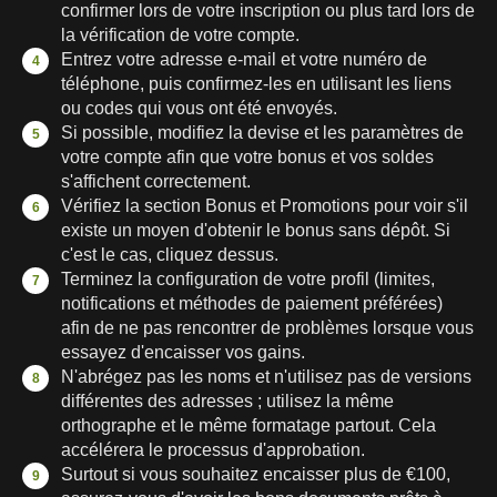
confirmer lors de votre inscription ou plus tard lors de
la vérification de votre compte.
Entrez votre adresse e-mail et votre numéro de
téléphone, puis confirmez-les en utilisant les liens
ou codes qui vous ont été envoyés.
Si possible, modifiez la devise et les paramètres de
votre compte afin que votre bonus et vos soldes
s'affichent correctement.
Vérifiez la section Bonus et Promotions pour voir s'il
existe un moyen d'obtenir le bonus sans dépôt. Si
c'est le cas, cliquez dessus.
Terminez la configuration de votre profil (limites,
notifications et méthodes de paiement préférées)
afin de ne pas rencontrer de problèmes lorsque vous
essayez d'encaisser vos gains.
N'abrégez pas les noms et n'utilisez pas de versions
différentes des adresses ; utilisez la même
orthographe et le même formatage partout. Cela
accélérera le processus d'approbation.
Surtout si vous souhaitez encaisser plus de €100,