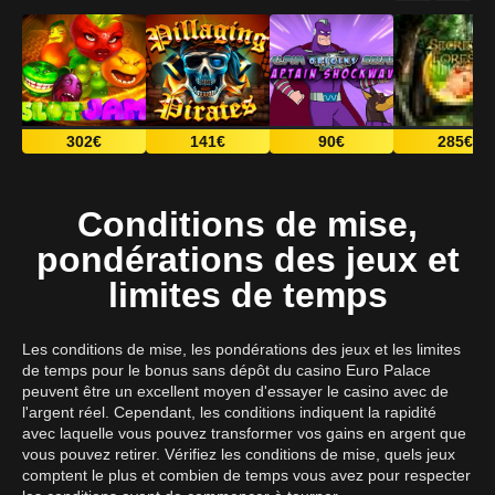
302€
141€
90€
285€
Conditions de mise,
pondérations des jeux et
limites de temps
Les conditions de mise, les pondérations des jeux et les limites
de temps pour le bonus sans dépôt du casino Euro Palace
peuvent être un excellent moyen d'essayer le casino avec de
l'argent réel. Cependant, les conditions indiquent la rapidité
avec laquelle vous pouvez transformer vos gains en argent que
vous pouvez retirer. Vérifiez les conditions de mise, quels jeux
comptent le plus et combien de temps vous avez pour respecter