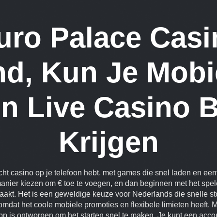
uro Palace Casi
d, Kun Je Mobi
En Live Casino 
Krijgen
cht casino op je telefoon hebt, met games die snel laden en e
manier kiezen om € toe te voegen, en dan beginnen met het spelen
aakt. Het is een geweldige keuze voor Nederlands die snelle st
omdat het coole mobiele promoties en flexibele limieten heeft. 
p is ontworpen om het starten snel te maken. Je kunt een acc