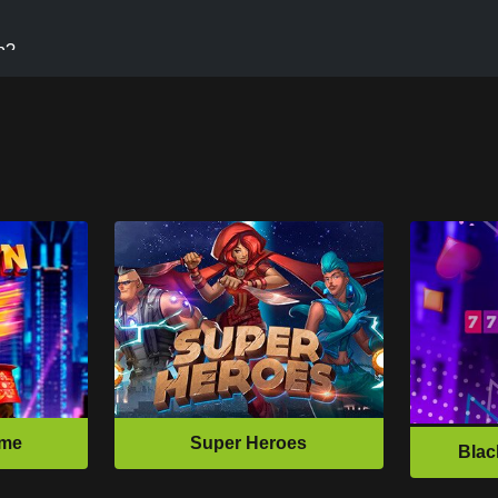
p?
werkingstijden
ngen En Opnames Kennen
er Naar Je Telefoon
ime
Super Heroes
Blac