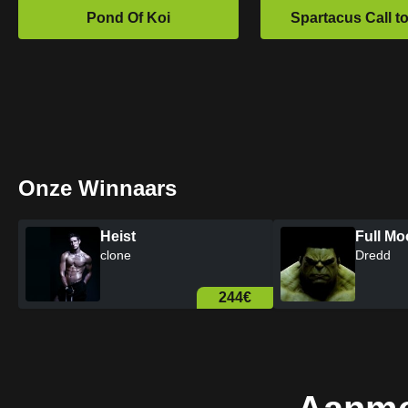
Pond Of Koi
Spartacus Call t
Onze Winnaars
Gold Rush
Heist
Fox
clone
233€