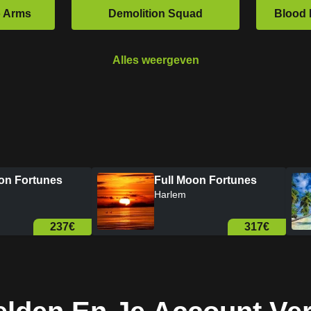
o Arms
Demolition Squad
Blood 
Alles weergeven
Full Moon Fortunes
Dredd
244€
237€