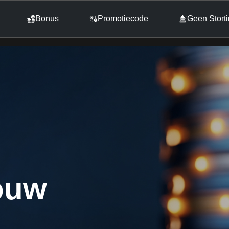
Bonus
Promotiecode
Geen Stort
jouw