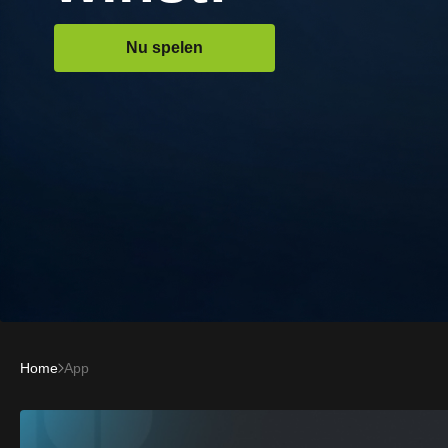
Nu spelen
Home
App