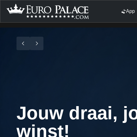
App
Jouw draai, 
winst!