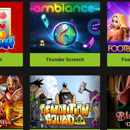
t
Thunder Screech
Foo