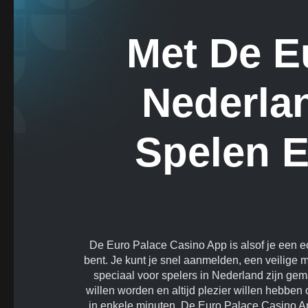
Met De E
Nederlan
Spelen 
De Euro Palace Casino App is alsof je een e
bent. Je kunt je snel aanmelden, een veilige 
speciaal voor spelers in Nederland zijn gem
willen worden en altijd plezier willen hebben 
in enkele minuten. De Euro Palace Casino Ap