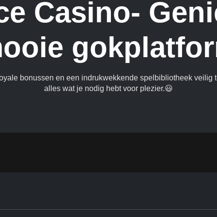
e Casino- Geni
ooie gokplatfo
 royale bonussen en een indrukwekkende spelbibliotheek veilig
alles wat je nodig hebt voor plezier.😃