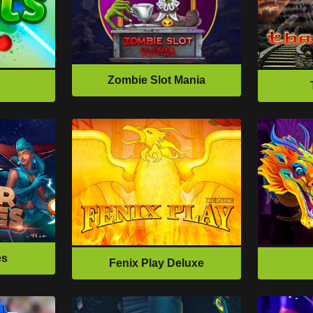
Zombie Slot Mania
es
Fenix Play Deluxe