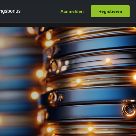
ingsbonus
Aanmelden
Registreren