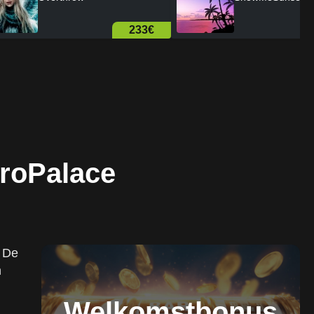
258€
roPalace
. De
n
Welkomstbonus