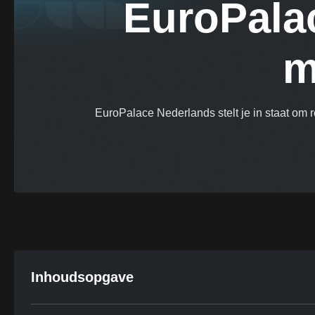
EuroPalac
m
EuroPalace Nederlands stelt je in staat om
Inhoudsopgave