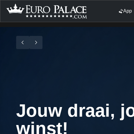
App
Jouw draai, 
winst!