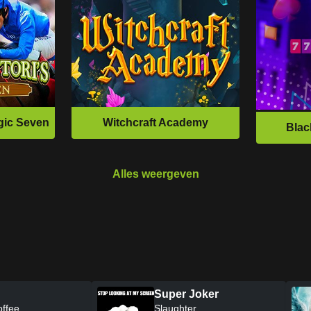
agic Seven
Witchcraft Academy
Blac
Alles weergeven
ountry Love
Fruits
Poppy Coffee