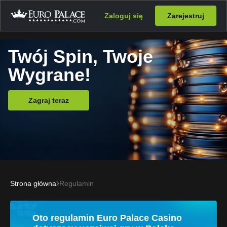
Zaloguj się
Zarejestruj
Twój Spin, Twoje
Wygrane!
Zagraj teraz
Strona główna
Regulamin
Oto regulamin Euro Palace Casino