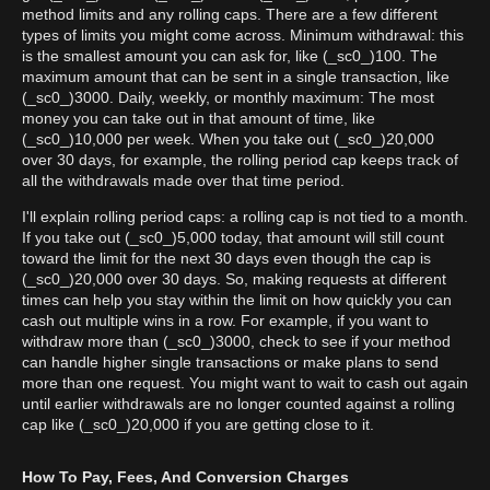
method limits and any rolling caps. There are a few different
types of limits you might come across. Minimum withdrawal: this
is the smallest amount you can ask for, like (_sc0_)100. The
maximum amount that can be sent in a single transaction, like
(_sc0_)3000. Daily, weekly, or monthly maximum: The most
money you can take out in that amount of time, like
(_sc0_)10,000 per week. When you take out (_sc0_)20,000
over 30 days, for example, the rolling period cap keeps track of
all the withdrawals made over that time period.
I'll explain rolling period caps: a rolling cap is not tied to a month.
If you take out (_sc0_)5,000 today, that amount will still count
toward the limit for the next 30 days even though the cap is
(_sc0_)20,000 over 30 days. So, making requests at different
times can help you stay within the limit on how quickly you can
cash out multiple wins in a row. For example, if you want to
withdraw more than (_sc0_)3000, check to see if your method
can handle higher single transactions or make plans to send
more than one request. You might want to wait to cash out again
until earlier withdrawals are no longer counted against a rolling
cap like (_sc0_)20,000 if you are getting close to it.
How To Pay, Fees, And Conversion Charges