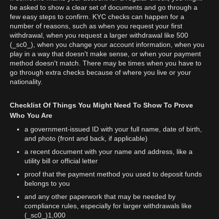
be asked to show a clear set of documents and go through a
few easy steps to confirm. KYC checks can happen for a
number of reasons, such as when you request your first
withdrawal, when you request a larger withdrawal like 500
(_sc0_), when you change your account information, when you
play in a way that doesn't make sense, or when your payment
method doesn't match. There may be times when you have to
go through extra checks because of where you live or your
nationality.
Checklist Of Things You Might Need To Show To Prove
Who You Are
a government-issued ID with your full name, date of birth,
and photo (front and back, if applicable)
a recent document with your name and address, like a
utility bill or official letter
proof that the payment method you used to deposit funds
belongs to you
and any other paperwork that may be needed by
compliance rules, especially for larger withdrawals like
(_sc0_)1,000