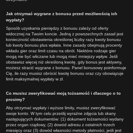
Jak otrzymać wygrane z bonusu przed możliwością ich
wypłaty?
Sposób uzyskania pieniędzy z bonusu zależy od oferty
widocznej na Twoim koncie. Jedną z powszechnych zasad jest
konieczność obstawienia określonej liczby razy kwoty bonusu
lub kwoty bonusu plus wpłata. Inne zasady obejmują procenty
wkładu gier oraz limit czasu na obrót. Niektóre rodzaje gier
mogą nie być wliczane lub mogą mieć mniejszy wpływ. Jeśli
obstawisz więcej niż określoną kwotę, gdy bonus jest aktywny,
możesz stracić wygrane z bonusu. Panel bonusowy poinformuje
Cię, ile razy musisz obrócić kwotę bonusu oraz czy obowiązuje
limit maksymalnej wypłaty w zł.
Co musisz zweryfikować moją tożsamość i dlaczego o to
prosimy?
Aby otrzymać wypłaty i wyższe limity, musisz zweryfikować
swoje konto. W tym celu prześlij wyraźne zdjęcia lub skany
następujących dokumentów: (1) dokument tożsamości wydany
przez organ rządowy, (2) dowód adresu z ostatnich trzech
miesięcy oraz (3) dowód własności metody płatności, jeśli jest