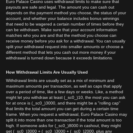
Euro Palace Casino uses withdrawal limits to make sure that
payouts are safe and legal. The amount you can cash out
depends on the payment method you choose, the status of your
account, and whether your balance includes bonus winnings
that need to be wagered a certain number of times before they
can be withdrawn. Make sure that your account information
matches who you are and that the method you choose can
receive money before you ask for a withdrawal. You can usually
split your withdrawal request into smaller amounts or choose a
different method that lets you cash out more money if your
withdrawal is turned down because it exceeds limitations.
How Withdrawal Limits Are Usually Used
Withdrawal limits are usually set as a mix of minimum and
maximum amounts per transaction, as well as caps that apply
over a period of time, like a few days or weeks. Like, a method
might let you withdraw at least (_sc0_)10, the most you can ask
for at once is (_sc0_)3000, and there might be a "rolling cap"
that limits the total amount you can get during a certain time
frame. When you request a withdrawal, Euro Palace Casino may
split it into more than one transaction if the total amount is too
high. If someone asks for (_sc0_)8000 in cashout, they might
get (_sc0_)3000 + (_sc0_)3000 + (_sc0_)2000, plus any