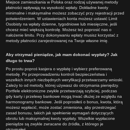
Miejsce zamieszkania w Polska oraz rodzaj używanej metody
płatności wpływają na wysokość wpłaty. Dokładne kwoty
minimalne i maksymalne możesz zobaczyć przy rejestracji przed
potwierdzeniem. W ustawieniach konta możesz ustawić Limit
Osobisty na wpłaty dzienne, tygodniowe lub miesięczne, jeśli
chcesz mieć większą kontrolę. Możesz też poprosić nas o
nałożenie limitu. Przy dokonywaniu wpłaty musisz korzystać z
metody płatności zarejestrowanej na Twoje własne imię.
Aby otrzymać pieniądze, jak mam dokonać wypłaty? Jak
długo to trwa?
Po prostu poproś kasjera o wypłatę i wybierz preferowaną
metodę. Po przeprowadzeniu kontroli bezpieczeństwa i
wszelkich innych niezbędnych weryfikacji przetwarzamy wnioski.
Zależy to od metody, której używasz do otrzymania pieniędzy.
Portfele elektroniczne zwykle przetwarzają szybciej, podczas
gdy karty i przelewy bankowe mogą trwać dłużej ze względu na
harmonogramy bankowe. Jeśli poprosiłeś o bonus, kwota, którą
możesz wypłacić, może zostać zmieniona, aby przestrzegać
zasad bonusu, takich jak spełnienie wymagań dotyczących
obrotu lub maksymalnej kwoty wypłaty. Wszelkie wypłacone
pieniądze są zwykle zwracane do źródła, z którego je
otrzymałeś.