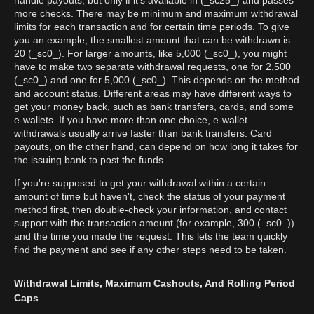
handle payouts, but only if it's available in (_sc25_) and passes
more checks. There may be minimum and maximum withdrawal
limits for each transaction and for certain time periods. To give
you an example, the smallest amount that can be withdrawn is
20 (_sc0_). For larger amounts, like 5,000 (_sc0_), you might
have to make two separate withdrawal requests, one for 2,500
(_sc0_) and one for 5,000 (_sc0_). This depends on the method
and account status. Different areas may have different ways to
get your money back, such as bank transfers, cards, and some
e-wallets. If you have more than one choice, e-wallet
withdrawals usually arrive faster than bank transfers. Card
payouts, on the other hand, can depend on how long it takes for
the issuing bank to post the funds.
If you're supposed to get your withdrawal within a certain
amount of time but haven't, check the status of your payment
method first, then double-check your information, and contact
support with the transaction amount (for example, 300 (_sc0_))
and the time you made the request. This lets the team quickly
find the payment and see if any other steps need to be taken.
Withdrawal Limits, Maximum Cashouts, And Rolling Period
Caps