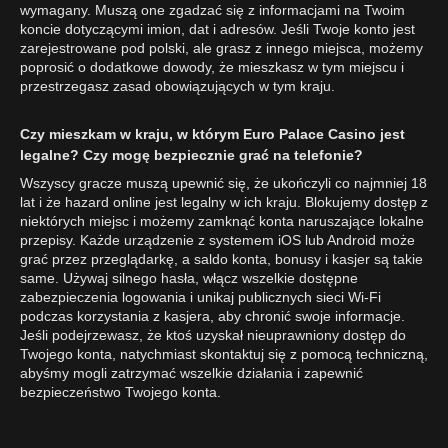
wymagany. Muszą one zgadzać się z informacjami na Twoim
koncie dotyczącymi imion, dat i adresów. Jeśli Twoje konto jest
zarejestrowane pod polski, ale grasz z innego miejsca, możemy
poprosić o dodatkowe dowody, że mieszkasz w tym miejscu i
przestrzegasz zasad obowiązujących w tym kraju.
Czy mieszkam w kraju, w którym Euro Palace Casino jest
legalne? Czy mogę bezpiecznie grać na telefonie?
Wszyscy gracze muszą upewnić się, że ukończyli co najmniej 18
lat i że hazard online jest legalny w ich kraju. Blokujemy dostęp z
niektórych miejsc i możemy zamknąć konta naruszające lokalne
przepisy. Każde urządzenie z systemem iOS lub Android może
grać przez przeglądarkę, a saldo konta, bonusy i kasjer są takie
same. Używaj silnego hasła, włącz wszelkie dostępne
zabezpieczenia logowania i unikaj publicznych sieci Wi-Fi
podczas korzystania z kasjera, aby chronić swoje informacje.
Jeśli podejrzewasz, że ktoś uzyskał nieuprawniony dostęp do
Twojego konta, natychmiast skontaktuj się z pomocą techniczną,
abyśmy mogli zatrzymać wszelkie działania i zapewnić
bezpieczeństwo Twojego konta.