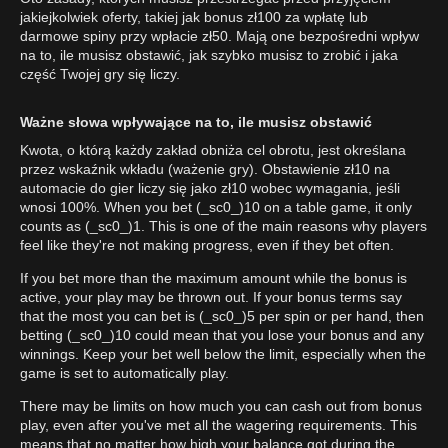
jakiejkolwiek oferty, takiej jak bonus zł100 za wpłatę lub
darmowe spiny przy wpłacie zł50. Mają one bezpośredni wpływ
na to, ile musisz obstawić, jak szybko musisz to zrobić i jaka
część Twojej gry się liczy.
Ważne słowa wpływające na to, ile musisz obstawić
Kwota, o którą każdy zakład obniża cel obrotu, jest określana
przez wskaźnik wkładu (ważenie gry). Obstawienie zł10 na
automacie do gier liczy się jako zł10 wobec wymagania, jeśli
wnosi 100%. When you bet (_sc0_)10 on a table game, it only
counts as (_sc0_)1. This is one of the main reasons why players
feel like they're not making progress, even if they bet often.
If you bet more than the maximum amount while the bonus is
active, your play may be thrown out. If your bonus terms say
that the most you can bet is (_sc0_)5 per spin or per hand, then
betting (_sc0_)10 could mean that you lose your bonus and any
winnings. Keep your bet well below the limit, especially when the
game is set to automatically play.
There may be limits on how much you can cash out from bonus
play, even after you've met all the wagering requirements. This
means that no matter how high your balance got during the