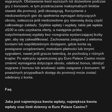
wygranych. Obstawianie kwot wyższych niż dozwolone podczas
gry z bonusem, w tym przekraczanie maksymalnych limitów
stawek dla promocji, jeśli obowiązują. Korzystanie z
niedozwolonych gier do spełnienia wymagań dotyczących
obrotu, zwłaszcza jeśli niedozwolone gry stanowią dużą część
całkowitego zakładu. Szybkie wpłaty i wypłaty, takie jak wpłata
zł100 w celu uzyskania oferty, a następnie próba
natychmiastowej wypłaty bez rozegrania wystarczającej liczby
gier, aby się zakwalifikować. Zachowania związane z wieloma
kontami lub współdzielonym dostępem, gdzie konta są
powiązane urządzeniami, metodami płatności lub innymi
sygnałami, nawet jeśli gracze twierdzą, że pochodzą z różnych
krajów. Po wykryciu ograniczonej gry Euro Palace Casino może
zmienić wymagania dotyczące obrotu, odebrać bonus, obniżyć
wygrane z bonusu lub anulować saldo związane z bonusem. W
poważnych przypadkach dostęp do promocji może zostać
odebrany z konta.
Faq
Jaka jest najmniejsza kwota wpłaty, największa kwota
wpłaty oraz limit dzienny w Euro Palace Casino?